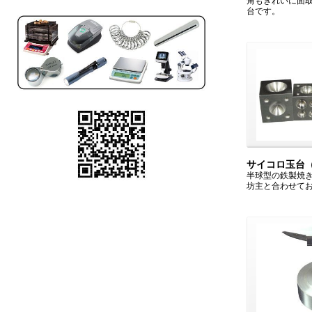
角もきれいに面
台です。
サイコロ玉台
半球型の鉄製焼
坊主と合わせて