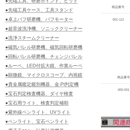
●先端工具、研磨ポイント、ビット
商品番号
●先端工具ケース、工具スタンド
●卓上バフ研磨機、バフモーター
001-112
●超音波洗浄機、ソニッククリーナー
●洗浄スチームクリーナー
●磁気バレル研磨機、磁気回転研磨機
●回転バレル研磨機、チェンジバレル
●ルーペ、LED付拡大鏡、作業ルーペ
●顕微鏡、マイクロスコープ、内視鏡
商品番
●貴金属鑑定鑑別機器、金.Pt判定機
000-001
●宝石判定検査機器、ダイヤ検査
●宝石用ライト、検査判定補助
●紫外線ペンライト、UVライト
●ペンライト、宝石ペンライト