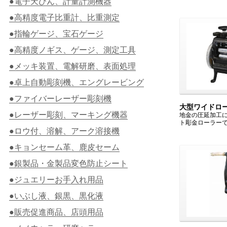
●電子天びん、計量計測機器
●高精度電子比重計、比重測定
●指輪ゲージ、宝石ゲージ
●高精度ノギス、ゲージ、測定工具
●メッキ装置、電解研磨、表面処理
●卓上自動彫刻機、エングレービング
●ファイバーレーザー彫刻機
大型ワイドロ
●レーザー彫刻、マーキング機器
地金の圧延加工
ト彫金ローラー
●ロウ付、溶解、アーク溶接機
●キョンセーム革、鹿皮セーム
●銀製品・金製品変色防止シート
●ジュエリーお手入れ用品
●いぶし液、銀黒、黒化液
●販売促進商品、店頭用品