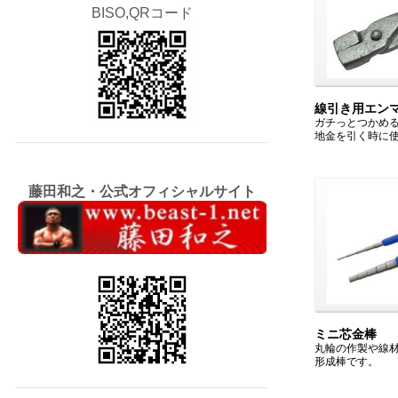
BISO,QRコード
線引き用エン
ガチっとつかめ
地金を引く時に
藤田和之・公式オフィシャルサイト
ミニ芯金棒
丸輪の作製や線
形成棒です。