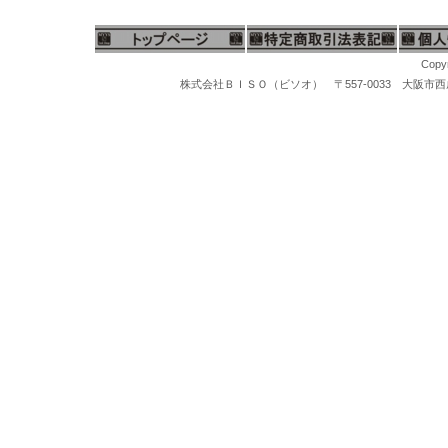
Copyr
株式会社ＢＩＳＯ（ビソオ） 〒557-0033 大阪市西成区梅南1-
彫金ローラー、彫金ロール機、圧延ローラー、小型彫金ロール、溝付圧延ローラー、地金圧延ローラー、手動圧延ロール機、芯金棒、ミニ芯がね棒、彫金工具、形成工具、宝飾工具、線引き板、線引き盤、線引きエンマ、線引きハンドバイス、木芯棒、平型金床、サイコロ台、サイコロ玉台、サイコロたたき台、ダッピング台、ディスクカッター、薄板丸抜きカッター、木バイスクランプセット、矢坊主、鉄製矢坊主セット、玉台、木台、角床、金床、片ツノ床アンビル
マイクログラインダー、ハンピースグラインダー、リューター、先端工具、スチールバー、軸付ポイント、松風セラミックポイント、セラポイント、セラミックポイントハード、豆バフ、ミニバフ、マンドレール、先端ポイント、研磨ポイント、先端工具ケース、工具スタンド、卓上バフ研磨機、卓上集塵機、研磨バフモーター、両頭グラインダー、研磨バフ、バフ研磨機、卓上バフモーター、超音波洗浄機、洗浄器、洗浄機器、スチームクリーナー、磁気バレル研磨機、回転研磨機、回転バレル機、ルーペ、宝石ルーペ、ヘッドルーペ、作業ルーペ、宝石の鑑定鑑別器材、貴金属の鑑定鑑別機器、計量計測機器、電子天びん、電子はかり、指輪ゲージ、宝石ゲージ、ノギス、測定工具、ゲージ、宝石鑑定鑑別ルーペ、LED拡大鏡、光学機器、顕微鏡、マイクロスコープ、デジタルマイクロスコープ、メッキ装置、電解研磨、表面処理、自動彫刻機、エングレービング、フライス盤、卓上旋盤、ボール盤、セーム革、セーム皮、キョンセーム、シルバークロス、ジュエリークロ
ェムライト、宝石用ライト、宝石鑑定用ライト、宝石鑑定用ルーペ、宝石用デーライト、宝石検査用ライト、腕時計鑑定検査用ライト、ブランド時計観察判定ライト、高級時計判定用ライト、ブランド品鑑定検査ライト、ブランドバック鑑定補助ライト、ブランド品判定補助ライト、ダイヤモンドテスター、ライカ製デジタル顕微鏡、実体顕微鏡、宝石顕微鏡、デジタルマイクロスコープ、作業用顕微鏡、エビデントＸ線分析装置、貴金属買取査定機材、試金石、試金棒、ジュエリー判定器材、宝石用ピンセット、A&D天びん、タニタ天びん、携帯用天びん、島津製作所天びん、メトラーカラット天びん、オーハウス天びん、新光電子天びん、ジュエリー天びん、検定付き天びん、取引証明用天びん、宝石カラット天びん、宝石はかり、貴金属Ｘ線分析装置、貴金属測定機器、貴金属比重計、宝石反射率計、宝石用ペンライト、高演色ペンライト、ペンライトMR、ポケットツインライト、チェルシーカラーフィルター、ダイヤモンドふるい、宝石スコップ、ルースツイーザ、
ルスケール、真鍮ミニノギス、パールゲージ、重ね使えるソフトトレー、宝石ソーティングパッド、ルースケース、厚手ビニール袋、ウォッチバック、時計修理袋、ネックレス袋、ジュエリー保管袋、加工伝票、ルースケース、ルースケース蓋ありトレー、スライドルースケース、ボクセル特ケース、リングストックケース、指輪保管ケース、フリーストックケース、リング棒、指輪商談棒、宝石保証書、ジュエリー販売保証書、値札プリンター、プラスチック値札ケース、タグ付き紙製値札、ビニール製値札ケース、ビニール値札、時計販売用値札、ジュエリーショップ値札、アクセサリーショップ値札、プライスタグ、値札タグ、買取り店値札、リサイクルショップ値札、リユースショップ値札、タグ付き値札、紙製値札、ストーンピンセット、リングカッター、指輪切断工具、レジーネ宝石ピンセット、撮影フォトボックス、紙幣カウンター、石外し器、ツメ起こしニッパー、ベークコジアケ、コジアケ、時計ケース、宝石ケース、セーム革、キョンセーム、シルバークリ
メノウヘラ、銀継ぎ磨きメノウヘラ、漆磨きメノウヘラ、金磨きメノウヘラ、