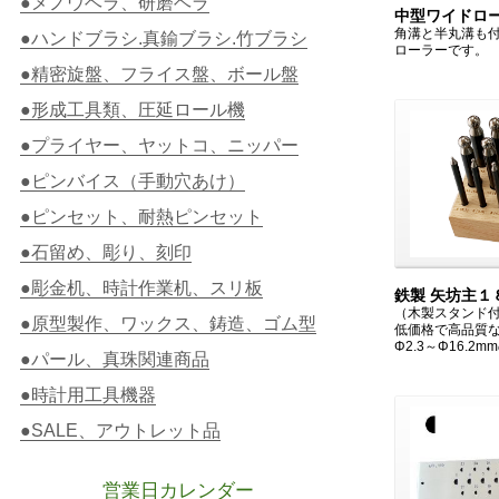
●メノウヘラ、研磨ヘラ
中型ワイドロ
角溝と半丸溝も
●ハンドブラシ.真鍮ブラシ.竹ブラシ
ローラー
です。
●精密旋盤、フライス盤、ボール盤
●形成工具類、圧延ロール機
●プライヤー、ヤットコ、ニッパー
●ピンバイス（手動穴あけ）
●ピンセット、耐熱ピンセット
●石留め、彫り、刻印
●彫金机、時計作業机、スリ板
鉄製 矢坊主１
（木製スタンド
●原型製作、ワックス、鋳造、ゴム型
低価格で高品質
Φ2.3～Φ16.2m
●パール、真珠関連商品
●時計用工具機器
●SALE、アウトレット品
営業日カレンダー