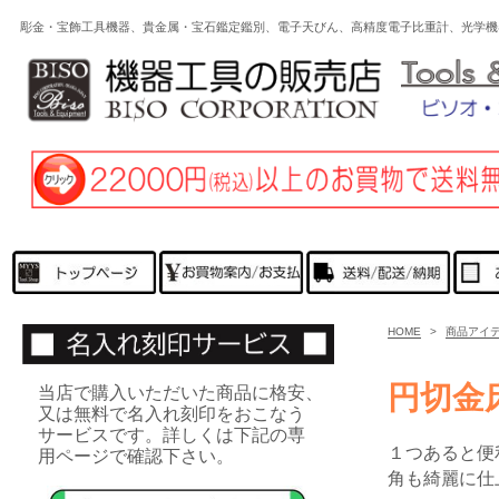
彫金・宝飾工具機器、貴金属・宝石鑑定鑑別、電子天びん、高精度電子比重計、光学
HOME
>
商品アイ
円切金
当店で購入いただいた商品に格安、
又は無料で名入れ刻印をおこなう
サービスです。詳しくは下記の専
１つあると便
用ページで確認下さい。
角も綺麗に仕