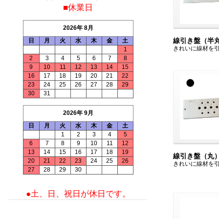
■休業日
2026年 8月
線引き盤（半
日
月
火
水
木
金
土
きれいに線材を
1
2
3
4
5
6
7
8
9
10
11
12
13
14
15
16
17
18
19
20
21
22
23
24
25
26
27
28
29
30
31
2026年 9月
日
月
火
水
木
金
土
1
2
3
4
5
6
7
8
9
10
11
12
13
14
15
16
17
18
19
線引き盤（丸
20
21
22
23
24
25
26
きれいに線材を
27
28
29
30
●土、日、祝日が休日です。