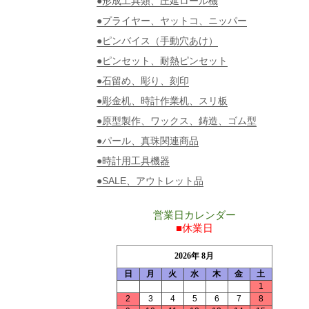
●形成工具類、圧延ロール機
●プライヤー、ヤットコ、ニッパー
●ピンバイス（手動穴あけ）
●ピンセット、耐熱ピンセット
●石留め、彫り、刻印
●彫金机、時計作業机、スリ板
●原型製作、ワックス、鋳造、ゴム型
●パール、真珠関連商品
●時計用工具機器
●SALE、アウトレット品
営業日カレンダー
■休業日
2026年 8月
日
月
火
水
木
金
土
1
2
3
4
5
6
7
8