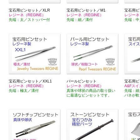
宝石用ピンセット／XLR
宝石用ピンセット／M1
宝石用ピ
レジーネ（REGINE）
レジーネ（REGINE）
レジーネ（
先端：太／ストッパー付
先端：細／溝付
先端：中
宝石用ピンセット／XXL1
パールピンセット
宝石用ピ
レジーネ（REGINE）
レジーネ（REGINE）
A&Fスイ
先端：極太／溝付
真珠や球状の商品の取り扱い
先端：細
に最適なピンセットです。
バネが軟