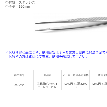
◎材質：ステンレス
◎全長：160mm
※お取り寄せ品につき、納期目安は３～５営業日以内に発送予定で
お急ぎの方は電話にて在庫、納期を確認して下さい。
商品番号
商品名
メーカー希望小売価格
販売価
宝石用ピンセット
4,900円（税込5,390
4,650円（税込
001-833
（中）レジーネ製／L
円）
円）