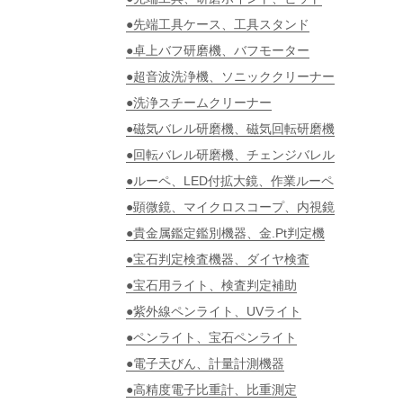
●先端工具ケース、工具スタンド
●卓上バフ研磨機、バフモーター
●超音波洗浄機、ソニッククリーナー
●洗浄スチームクリーナー
●磁気バレル研磨機、磁気回転研磨機
●回転バレル研磨機、チェンジバレル
●ルーペ、LED付拡大鏡、作業ルーペ
●顕微鏡、マイクロスコープ、内視鏡
●貴金属鑑定鑑別機器、金.Pt判定機
●宝石判定検査機器、ダイヤ検査
●宝石用ライト、検査判定補助
●紫外線ペンライト、UVライト
●ペンライト、宝石ペンライト
●電子天びん、計量計測機器
●高精度電子比重計、比重測定