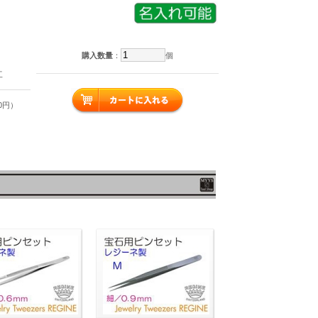
購入数量
：
個
工
00円）