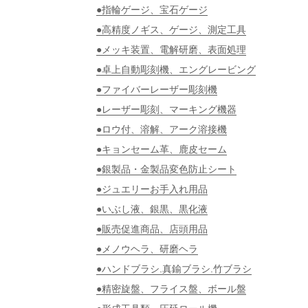
●指輪ゲージ、宝石ゲージ
●高精度ノギス、ゲージ、測定工具
●メッキ装置、電解研磨、表面処理
●卓上自動彫刻機、エングレービング
●ファイバーレーザー彫刻機
●レーザー彫刻、マーキング機器
●ロウ付、溶解、アーク溶接機
●キョンセーム革、鹿皮セーム
●銀製品・金製品変色防止シート
●ジュエリーお手入れ用品
●いぶし液、銀黒、黒化液
●販売促進商品、店頭用品
●メノウヘラ、研磨ヘラ
●ハンドブラシ.真鍮ブラシ.竹ブラシ
●精密旋盤、フライス盤、ボール盤