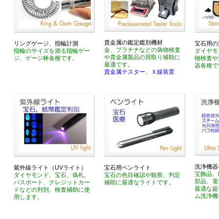
貴金属の鑑定鑑別機材
リングゲージ、指輪計測
宝石用の
金、プラチナなどの偽物検査
指輪のサイズを測る指輪ゲー
ダイヤモ
や貴金属製品の買取り補助に
ジ、ゲージ棒各種です。
物検査や
最適です。
器各種で
貴金属テスター、Ｘ線装置
洗浄機器
紫外線ライト（UVライト）
宝石用ペンライト
宝飾品、
ダイヤモンド、宝石、偽札、
宝石の色目確認や観察、判定
部品、電
パスポート、クレジットカー
補助に最適なライトです。
最適な超
ドなどの判別、検査補助に使
ム洗浄機
用します。