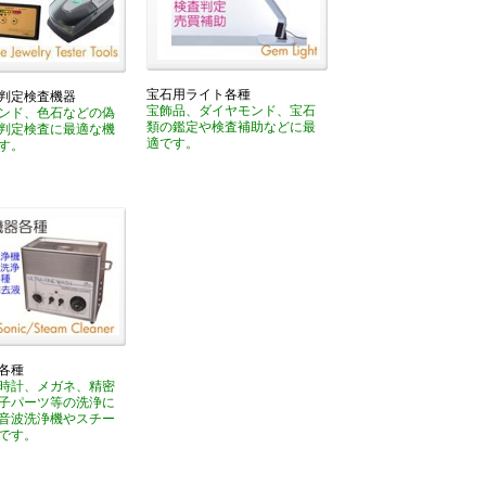
宝石用ライト各種
判定検査機器
宝飾品、ダイヤモンド、宝石
ンド、色石などの偽
類の鑑定や検査補助などに最
判定検査に最適な機
適です。
す。
各種
時計、メガネ、精密
子パーツ等の洗浄に
音波洗浄機やスチー
です。