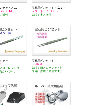
ンセット／L1
宝石用ピンセット／XL1
REGINE）
レジーネ（REGINE）
／溝付
先端：太／溝付
宝石用ピンセット
ンセット
BS-027F
ス
先端：細／ローレット付
／ローレット付
仕分け作業に最適です。
らかいです。