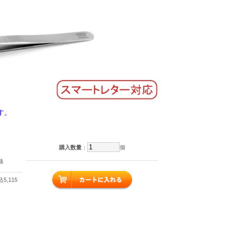
す。
購入数量
：
個
格
5,115