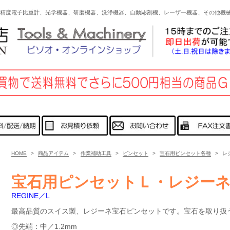
高精度電子比重計、光学機器、研磨機器、洗浄機器、自動彫刻機、レーザー機器、その他
HOME
>
商品アイテム
>
作業補助工具
>
ピンセット
>
宝石用ピンセット各種
>
レ
宝石用ピンセットＬ・レジー
REGINE／L
最高品質のスイス製、レジーネ宝石ピンセットです。宝石を取り扱
◎先端：中／1.2mm