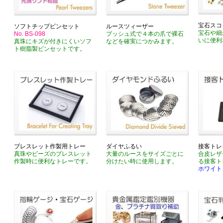
宝石スコ
ソフトチップピンセット
ルースツィーザー
宝石や細
No. BS-098
プッシュ式で４本の爪で裸石
いに便利
真珠にキズが付きにくいソフ
などを確実につかみます。
ト樹脂製ピンセットです。
ブレスレット作製用トレー
ダイヤふるい
接客トレ
真珠やビーズのブレスレット
大量のルースをサイズごとに
合皮レザ
作製時に便利なトレーです。
分けたい時に使用します。
る接客ト
ホワイト