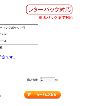
※８パックまで対応
ティングポケット付）
0.2mm
ニール
枚
予定です。
購入数量
：
個
40円）