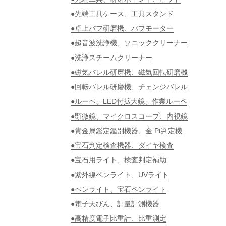
●先端工具ケース、工具スタンド
●卓上バフ研磨機、バフモーター
●超音波洗浄機、ソニッククリーナー
●洗浄スチームクリーナー
●磁気バレル研磨機、磁気回転研磨機
●回転バレル研磨機、チェンジバレル
●ルーペ、LED付拡大鏡、作業ルーペ
●顕微鏡、マイクロスコープ、内視鏡
●貴金属鑑定鑑別機器、金.Pt判定機
●宝石判定検査機器、ダイヤ検査
●宝石用ライト、検査判定補助
●紫外線ペンライト、UVライト
●ペンライト、宝石ペンライト
●電子天びん、計量計測機器
●高精度電子比重計、比重測定