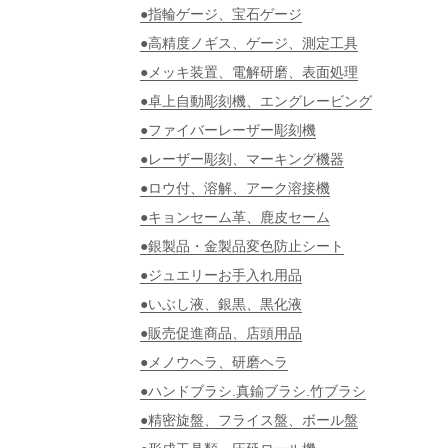
●指輪ゲージ、宝石ゲージ
●高精度ノギス、ゲージ、測定工具
●メッキ装置、電解研磨、表面処理
●卓上自動彫刻機、エングレービング
●ファイバーレーザー彫刻機
●レーザー彫刻、マーキング機器
●ロウ付、溶解、アーク溶接機
●キョンセーム革、鹿皮セーム
●銀製品・金製品変色防止シート
●ジュエリーお手入れ用品
●いぶし液、銀黒、黒化液
●販売促進商品、店頭用品
●メノウヘラ、研磨ヘラ
●ハンドブラシ.真鍮ブラシ.竹ブラシ
●精密旋盤、フライス盤、ボール盤