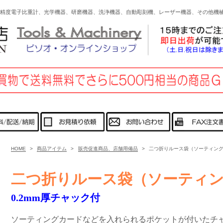
高精度電子比重計、光学機器、研磨機器、洗浄機器、自動彫刻機、レーザー機器、その他
HOME
>
商品アイテム
>
販売促進商品、店舗用備品
>
二つ折りルース袋（ソーティン
二つ折りルース袋（ソーティ
0.2mm厚チャック付
ソーティングカードなどを入れられるポケットが付いたチ