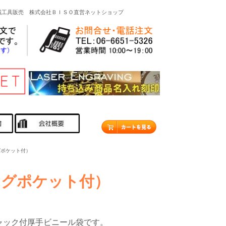
機械工具販売 株式会社ＢＩＳＯ直営ネットショップ
グポケット付）
ングポケット付）
ャック付厚手ビニール袋です。