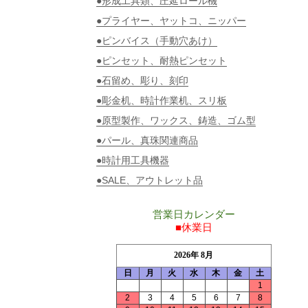
●形成工具類、圧延ロール機
●プライヤー、ヤットコ、ニッパー
●ピンバイス（手動穴あけ）
●ピンセット、耐熱ピンセット
●石留め、彫り、刻印
●彫金机、時計作業机、スリ板
●原型製作、ワックス、鋳造、ゴム型
●パール、真珠関連商品
●時計用工具機器
●SALE、アウトレット品
営業日カレンダー
■休業日
2026年 8月
日
月
火
水
木
金
土
1
2
3
4
5
6
7
8