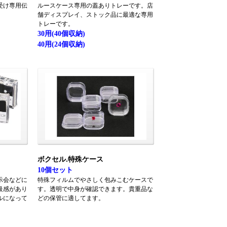
受け専用伝
ルースケース専用の蓋ありトレーです。店
舗ディスプレイ、ストック品に最適な専用
トレーです。
30用(40個収納)
40用(24個収納)
ボクセル.特殊ケース
10個セット
示会などに
特殊フィルムでやさしく包みこむケースで
級感があり
す。透明で中身が確認できます。貴重品な
ルになって
どの保管に適してます。