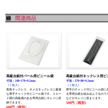
高級台紙付パール用ビニール袋
高級台紙付ネックレス用ビ
寸法：240×170×0.2mm
寸法：270×80×0.2mm
（１枚入）
（１枚入）
真珠ネックレス、オメガネックレスに最適
厚手のチャック付ビニール袋に
な厚手チャック付ビニール袋です。スエー
る専用台紙を組み込んでるので
ド調の高級感のある専用台紙にキレイに収
などがキレイに収まります。
納できます。
500円（税別）
600円（税別）