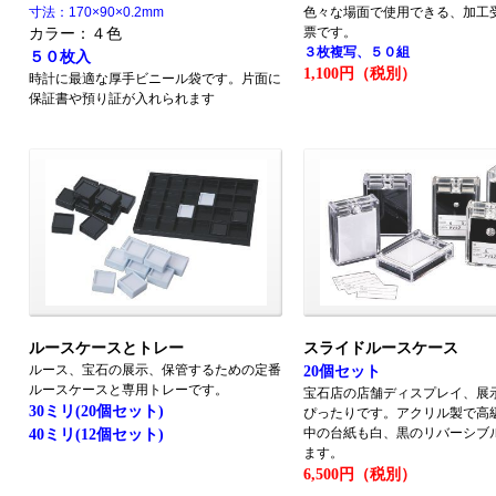
寸法：170×90×0.2mm
色々な場面で使用できる、加工
カラー：４色
票です。
３枚複写、５０組
５０枚入
1,100円（税別）
時計に最適な厚手ビニール袋です。片面に
保証書や預り証が入れられます
ルースケースとトレー
スライドルースケース
ルース、宝石の展示、保管するための定番
20個セット
ルースケースと専用トレーです。
宝石店の店舗ディスプレイ、展
30ミリ(20個セット)
ぴったりです。アクリル製で高
中の台紙も白、黒のリバーシブ
40ミリ(12個セット)
ます。
6,500円（税別）