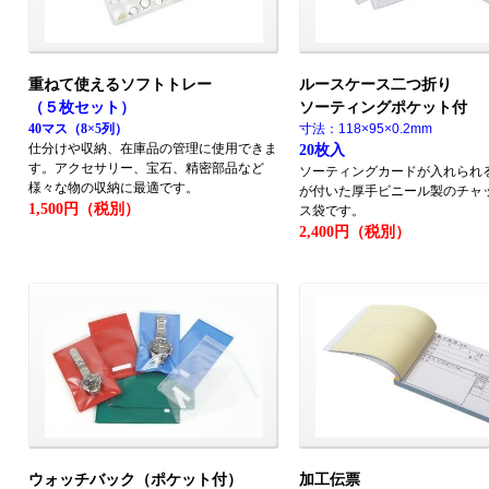
重ねて使えるソフトトレー
ルースケース二つ折り
ソーティングポケット付
（５枚セット）
40マス（8×5列）
寸法：118×95×0.2mm
仕分けや収納、在庫品の管理に使用できま
20枚入
す。アクセサリー、宝石、精密部品など
ソーティングカードが入れられ
様々な物の収納に最適です。
が付いた厚手ビニール製のチャ
1,500円（税別）
ス袋です。
2,400円（税別）
ウォッチバック（ポケット付）
加工伝票