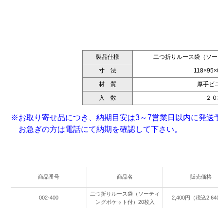
製品仕様
二つ折りルース袋（ソー
寸 法
118×95×
材 質
厚手ビ
入 数
２０
※お取り寄せ品につき、納期目安は3～7営業日以内に発送
お急ぎの方は電話にて納期を確認して下さい。
商品番号
商品名
販売価格
二つ折りルース袋（ソーティ
002-400
2,400円（税込2,6
ングポケット付）20枚入