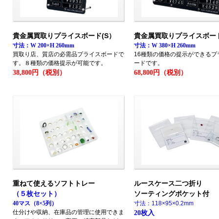
貴金属買取りプライスボード(S）
貴金属買取りプライスボード
寸法：W 200×H 260mm
寸法：W 380×H 260mm
買取り店、質店の必需品プライスボードで
16種類の価格の提示ができるプ
す。８種類の価格提示が可能です。
ードです。
38,800円（税別）
68,800円（税別）
重ねて使えるソフトトレー
ルースケース二つ折り
ソーティングポケット付
（５枚セット）
40マス（8×5列）
寸法：118×95×0.2mm
仕分けや収納、在庫品の管理に使用できま
20枚入