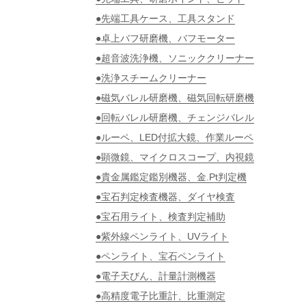
●先端工具ケース、工具スタンド
●卓上バフ研磨機、バフモーター
●超音波洗浄機、ソニッククリーナー
●洗浄スチームクリーナー
●磁気バレル研磨機、磁気回転研磨機
●回転バレル研磨機、チェンジバレル
●ルーペ、LED付拡大鏡、作業ルーペ
●顕微鏡、マイクロスコープ、内視鏡
●貴金属鑑定鑑別機器、金.Pt判定機
●宝石判定検査機器、ダイヤ検査
●宝石用ライト、検査判定補助
●紫外線ペンライト、UVライト
●ペンライト、宝石ペンライト
●電子天びん、計量計測機器
●高精度電子比重計、比重測定