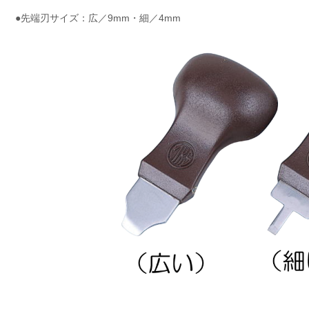
●先端刃サイズ：広／9mm・細／4mm