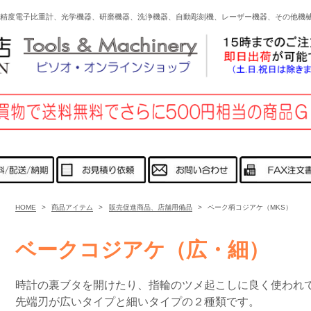
高精度電子比重計、光学機器、研磨機器、洗浄機器、自動彫刻機、レーザー機器、その他
HOME
>
商品アイテム
>
販売促進商品、店舗用備品
>
ベーク柄コジアケ（MKS）
ベークコジアケ（広・細）
時計の裏ブタを開けたり、指輪のツメ起こしに良く使われ
先端刃が広いタイプと細いタイプの２種類です。