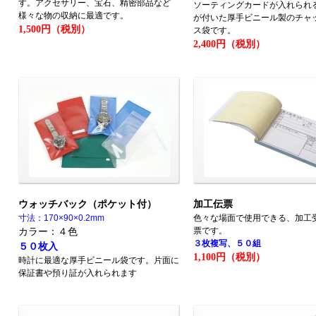
す。アクセサリー、宝石、精密部品など
ソーティングカードが入れられ
様々な物の収納に最適です。
が付いた厚手ビニール製のチャ
1,500円（税別）
ス袋です。
2,400円（税別）
ウォッチバック（ポケット付）
加工伝票
寸法：170×90×0.2mm
色々な場面で使用できる、加工
カラー：４色
票です。
３枚複写、５０組
５０枚入
1,100円（税別）
時計に最適な厚手ビニール袋です。片面に
保証書や預り証が入れられます