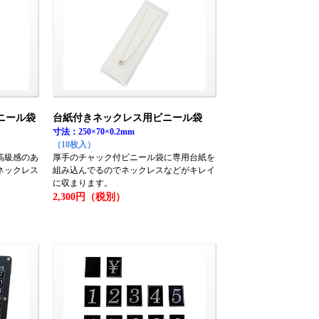
ニール袋
台紙付きネックレス用ビニール袋
寸法：250×70×0.2mm
（10枚入）
高級感のあ
厚手のチャック付ビニール袋に専用台紙を
ネックレス
組み込んでるのでネックレスなどがキレイ
に収まります。
2,300円（税別）