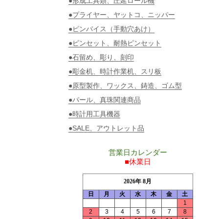
●形成工具類、圧延ロール機
●プライヤー、ヤットコ、ニッパー
●ピンバイス（手動穴あけ）
●ピンセット、耐熱ピンセット
●石留め、彫り、刻印
●彫金机、時計作業机、スリ板
●原型製作、ワックス、鋳造、ゴム型
●パール、真珠関連商品
●時計用工具機器
●SALE、アウトレット品
営業日カレンダー
■休業日
2026年 8月
日
月
火
水
木
金
土
1
2
3
4
5
6
7
8