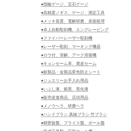
●指輪ゲージ、宝石ゲージ
●高精度ノギス、ゲージ、測定工具
●メッキ装置、電解研磨、表面処理
●卓上自動彫刻機、エングレービング
●ファイバーレーザー彫刻機
●レーザー彫刻、マーキング機器
●ロウ付、溶解、アーク溶接機
●キョンセーム革、鹿皮セーム
●銀製品・金製品変色防止シート
●ジュエリーお手入れ用品
●いぶし液、銀黒、黒化液
●販売促進商品、店頭用品
●メノウヘラ、研磨ヘラ
●ハンドブラシ.真鍮ブラシ.竹ブラシ
●精密旋盤、フライス盤、ボール盤