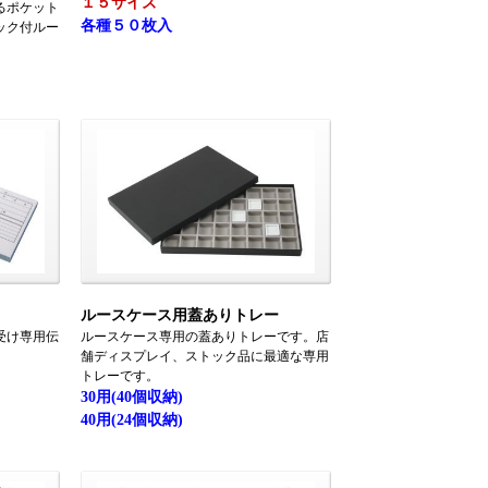
１５サイズ
るポケット
各種５０枚入
ック付ルー
ルースケース用蓋ありトレー
受け専用伝
ルースケース専用の蓋ありトレーです。店
舗ディスプレイ、ストック品に最適な専用
トレーです。
30用(40個収納)
40用(24個収納)