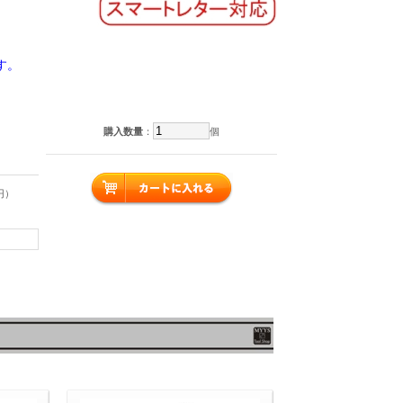
す。
購入数量
：
個
円）