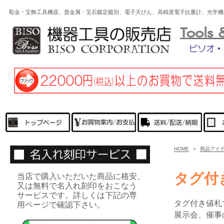
彫金・宝飾工具機器、貴金属・宝石鑑定鑑別、電子天びん、高精度電子比重計、光学
HOME
>
商品アイ
タグ付
当店で購入いただいた商品に格安、
又は無料で名入れ刻印をおこなう
サービスです。詳しくは下記の専
タグ付き値札
用ページで確認下さい。
展示会、催事