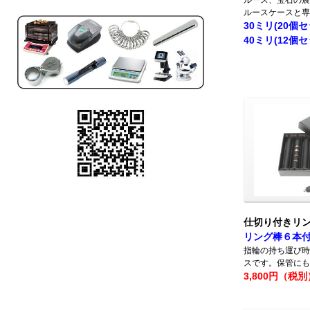
ルース、宝石の展
ルースケースと専
30ミリ(20個セ
40ミリ(12個セ
仕切り付きリ
リング棒６本
指輪の持ち運び時
スです。保管にも
3,800円（税別