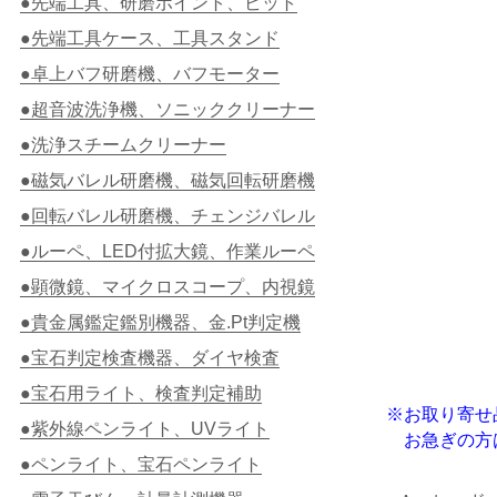
●先端工具、研磨ポイント、ビット
●先端工具ケース、工具スタンド
●卓上バフ研磨機、バフモーター
●超音波洗浄機、ソニッククリーナー
●洗浄スチームクリーナー
●磁気バレル研磨機、磁気回転研磨機
●回転バレル研磨機、チェンジバレル
●ルーペ、LED付拡大鏡、作業ルーペ
●顕微鏡、マイクロスコープ、内視鏡
●貴金属鑑定鑑別機器、金.Pt判定機
●宝石判定検査機器、ダイヤ検査
●宝石用ライト、検査判定補助
※
お取り寄せ
●紫外線ペンライト、UVライト
お急ぎの方
●ペンライト、宝石ペンライト