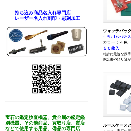
持ち込み商品名入れ専門店
レーザー名入れ刻印・彫刻加工
ウォッチバッ
寸法：170×90×0
カラー：４色
５０枚入
時計に最適な厚手
保証書や預り証が
宝石の鑑定検査機器、貴金属の鑑定鑑
別機器、その他商品、買取り店、質店
ルースケース
などで使用する用品、備品の専門店