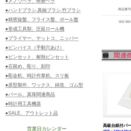
●メノウヘラ、研磨ヘラ
商品番号
●ハンドブラシ.真鍮ブラシ.竹ブラシ
●精密旋盤、フライス盤、ボール盤
002-369
●形成工具類、圧延ロール機
●プライヤー、ヤットコ、ニッパー
●ピンバイス（手動穴あけ）
●ピンセット、耐熱ピンセット
●石留め、彫り、刻印
●彫金机、時計作業机、スリ板
●原型製作、ワックス、鋳造、ゴム型
●パール、真珠関連商品
●時計用工具機器
●SALE、アウトレット品
高級台紙付パ
営業日カレンダー