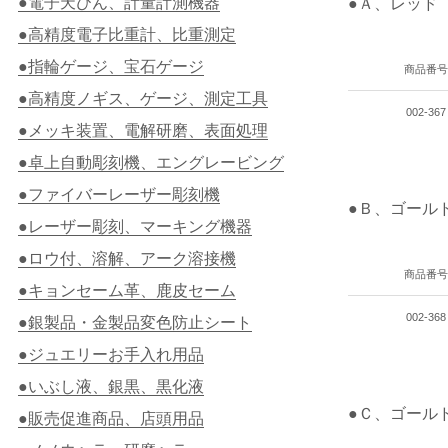
●電子天びん、計量計測機器
●Ａ、レッド
●高精度電子比重計、比重測定
●指輪ゲージ、宝石ゲージ
商品番号
●高精度ノギス、ゲージ、測定工具
002-367
●メッキ装置、電解研磨、表面処理
●卓上自動彫刻機、エングレービング
●ファイバーレーザー彫刻機
●Ｂ、ゴール
●レーザー彫刻、マーキング機器
●ロウ付、溶解、アーク溶接機
商品番号
●キョンセーム革、鹿皮セーム
002-368
●銀製品・金製品変色防止シート
●ジュエリーお手入れ用品
●いぶし液、銀黒、黒化液
●Ｃ、ゴール
●販売促進商品、店頭用品