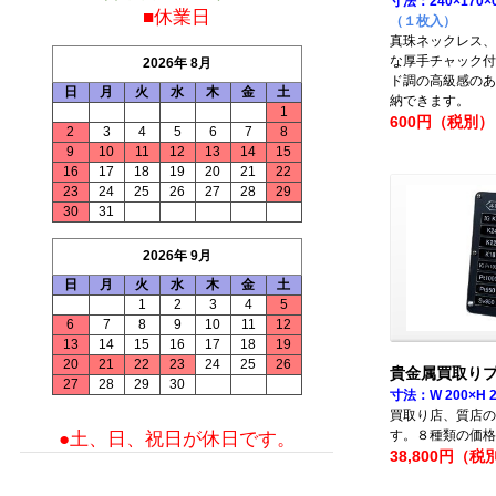
寸法：240×170×
■休業日
（１枚入）
真珠ネックレス、
な厚手チャック付
2026年 8月
ド調の高級感のあ
日
月
火
水
木
金
土
納できます。
1
600円（税別）
2
3
4
5
6
7
8
9
10
11
12
13
14
15
16
17
18
19
20
21
22
23
24
25
26
27
28
29
30
31
2026年 9月
日
月
火
水
木
金
土
1
2
3
4
5
6
7
8
9
10
11
12
13
14
15
16
17
18
19
20
21
22
23
24
25
26
貴金属買取りプ
27
28
29
30
寸法：W 200×H 
買取り店、質店の
す。８種類の価格
●土、日、祝日が休日です。
38,800円（税